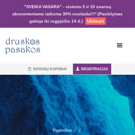
"SVEIKA VASARA" - visiems 5 ir 10 seansų
abonementams taikoma 30% nuolaida!!!* (Pasiūlymas
galioja iki rugpjūčio 14 d.)
Uždaryti
DOVANŲ KUPONAI
REGISTRACIJA
Pagrindinis