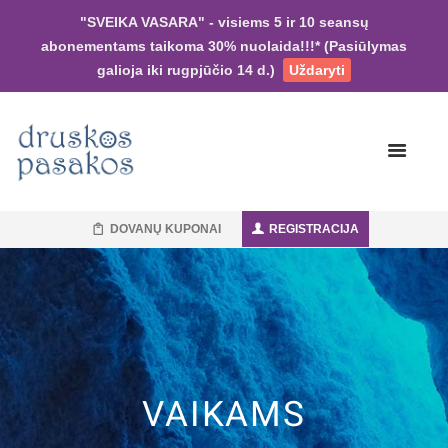
"SVEIKA VASARA" - visiems 5 ir 10 seansų
abonementams taikoma 30% nuolaida!!!* (Pasiūlymas
galioja iki rugpjūčio 14 d.)
Uždaryti
DOVANŲ KUPONAI
REGISTRACIJA
VAIKAMS