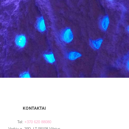
KONTAKTAI
Tel:
+370 620 88080
Verkių g. 29D, LT-09108 Vilnius