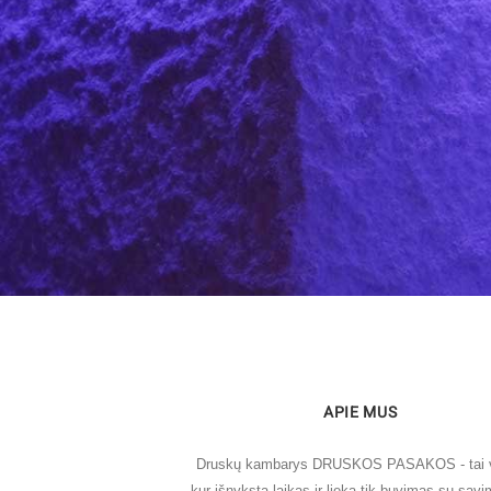
APIE MUS
Druskų kambarys DRUSKOS PASAKOS - tai v
kur išnyksta laikas ir lieka tik buvimas su savi