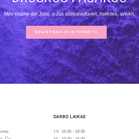
Mes esame dėl Jūsų, o Jūs atsipalaiduokit, ilsėkitės, sveikit.
REGISTRACIJA INTERNETU
DARBO LAIKAS
ieta,
I-V 10.00 - 19.00
mi. Čia
VI 10.00 - 16.00