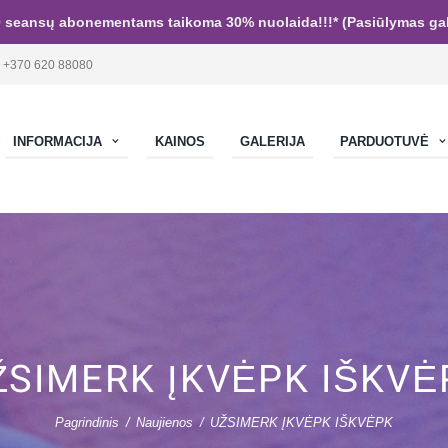
 seansų abonementams taikoma 30% nuolaida!!!* (Pasiūlymas galio
:
+370 620 88080
INFORMACIJA
KAINOS
GALERIJA
PARDUOTUVĖ
ŽSIMERK ĮKVĖPK IŠKVĖ
Pagrindinis
Naujienos
UŽSIMERK ĮKVĖPK IŠKVĖPK