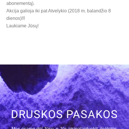
abonementą).
Akcija galioja iki pat Atvelykio (2018 m. balandžio 8
dienos)!!!
Laukiame Jūsų!
DRUSKOS PASAKOS
Mes esame dėl Jūsų, o Jūs atsipalaiduokit, ilsėkitės,