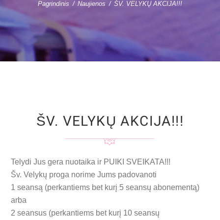
Pagrindinis
Naujienos
ŠV. VELYKŲ AKCIJA!!!
ŠV. VELYKŲ AKCIJA!!!
Telydi Jus gera nuotaika ir PUIKI SVEIKATA!!!
Šv. Velykų proga norime Jums padovanoti
1 seansą (perkantiems bet kurį 5 seansų abonementą)
arba
2 seansus (perkantiems bet kurį 10 seansų