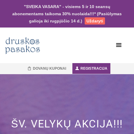
"SVEIKA VASARA" - visiems 5 ir 10 seansų
abonementams taikoma 30% nuolaida!!!* (Pasiūlymas
galioja iki rugpjūčio 14 d.)
Uždaryti
DOVANŲ KUPONAI
REGISTRACIJA
ŠV. VELYKŲ AKCIJA!!!