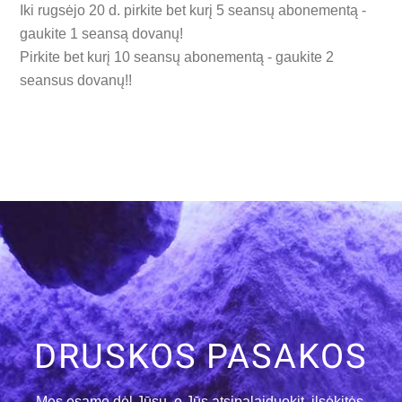
Iki rugsėjo 20 d. pirkite bet kurį 5 seansų abonementą -
gaukite 1 seansą dovanų!
Pirkite bet kurį 10 seansų abonementą - gaukite 2
seansus dovanų!!
DRUSKOS PASAKOS
Mes esame dėl Jūsų, o Jūs atsipalaiduokit, ilsėkitės,