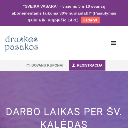
"SVEIKA VASARA" - visiems 5 ir 10 seansų
abonementams taikoma 30% nuolaida!!!* (Pasiūlymas
galioja iki rugpjūčio 14 d.)
Uždaryti
DOVANŲ KUPONAI
REGISTRACIJA
DARBO LAIKAS PER ŠV.
KALĖDAS