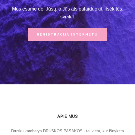
Mes esame dėl Jūsų, o Jūs atsipalaiduokit, ilsėkitės,
sveikit.
REGISTRACIJA INTERNETU
APIE MUS
Druskų kambarys DRUSKOS PASAKOS - tai vieta, kur išnyksta